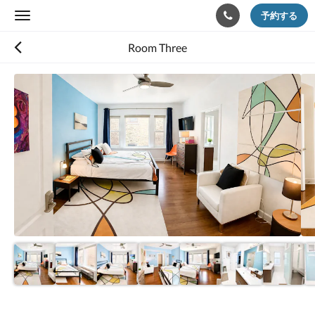
予約する
Toggle
navigation
Room Three
下
記
に
カ
ル
ー
セ
ル
が
あ
り
ま
す。
画
像
を
見
る