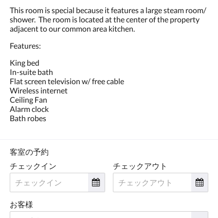
に
This room is special because it features a large steam room/
は、
shower. The room is located at the center of the property
左
adjacent to our common area kitchen.
ま
た
Features:
は
右
King bed
に
In-suite bath
ス
Flat screen television w/ free cable
ワ
Wireless internet
イ
Ceiling Fan
プ
Alarm clock
す
Bath robes
る
か、
次
ボ
客室の予約
タ
チェックイン
チェックアウト
ン
お
よ
び
お客様
前
ボ