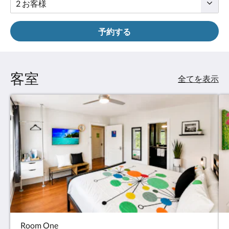
タ
ン
を
予約する
タ
ッ
プ
し
客室
て
全てを表示
く
だ
さ
い。
Room One