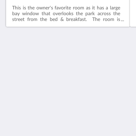
This is the owner's favorite room as it has a large
bay window that overlooks the park across the
street from the bed & breakfast. The room is
adjacent to the common living area.​Features:King
bedIn-suite bathFlat screen television w/ free
cable Wireless internetCeiling FanAlarm clockBath
robes
House 5863- Chicago's Premier Bed & Breakfast
5863 North Glenwood Avenue
Chicago IL 60660
United States
773-682-5217
ソーシャルメディア
日本語