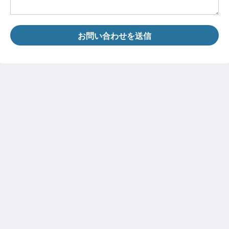
お問い合わせを送信
House 5863- Chicago's Premier Bed & Breakfast
5863 North Glenwood Avenue
Chicago IL 60660
United States
773-682-5217
ソーシャルメディア
日本語