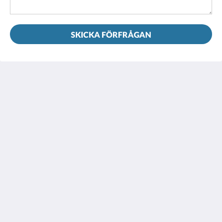
SKICKA FÖRFRÅGAN
House 5863- Chicago's Premier Bed & Breakfast
5863 North Glenwood Avenue
Chicago IL 60660
United States
773-682-5217
Sociala medier
Svenska