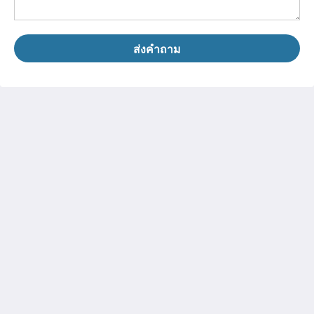
ส่งคำถาม
House 5863- Chicago's Premier Bed & Breakfast
5863 North Glenwood Avenue
Chicago IL 60660
United States
773-682-5217
โซเชียลมีเดีย
ไทย