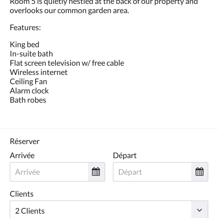
Room 5 is quietly nestled at the back of our property and
ou
overlooks our common garden area.
appuyez
sur
Features:
les
boutons
King bed
Suivant
In-suite bath
ou
Flat screen television w/ free cable
Précédent.
Wireless internet
Ceiling Fan
Alarm clock
Bath robes
Réserver
Arrivée
Départ
Clients