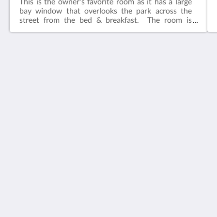
This is the owner's favorite room as it has a large
bay window that overlooks the park across the
street from the bed & breakfast. The room is
adjacent to the common living area.​Features:King
bedIn-suite bathFlat screen television w/ free
cable Wireless internetCeiling FanAlarm clockBath
robes
House 5863- Chicago's Premier Bed & Breakfast
5863 North Glenwood Avenue
Chicago IL 60660
United States
773-682-5217
Médias sociaux
Français